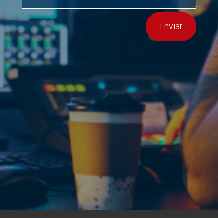
Enviar

Sannet Soluciones, C.A.
Av. Del Centro . Piso 8, Of. 8-D, Edf Mega
IV
Los Dos Caminos, Caracas-Venezuela,
1070.